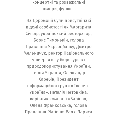
концертні та розважальні
номери, фуршет.
На Церемонії були присутні такі
відомі особистості як Маргарита
Січкар, український ресторатор,
Борис Тимонькін, голова
Правління Укрсоцбанку, Дмитро
Мельничук, ректор Національного
університету біоресурсів і
природокористування України,
герой України, Олександр
Харебін, Президент
інформаційної групи «Експерт
Україна», Наталія Нетовкіна,
Switch The Language
керівник компанії «Заріна»,
Олена Франковська, голова
Правління Platinum Bank, Лариса
English
Українська