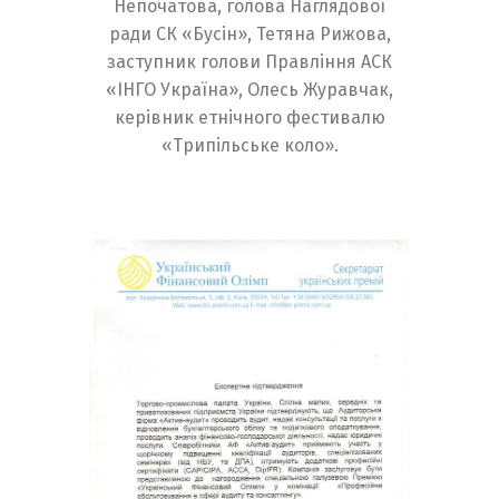
Непочатова, голова Наглядової
ради СК «Бусін», Тетяна Рижова,
заступник голови Правління АСК
«ІНГО Україна», Олесь Журавчак,
керівник етнічного фестивалю
«Трипільське коло».