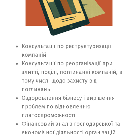
Консультації по реструктуризації
компаній
Switch The Language
Консультації по реорганізації при
злитті, поділі, поглинанні компаній, в
тому числі щодо захисту від
English
Українська
поглинань
Оздоровлення бізнесу і вирішення
проблем по відновленню
платоспроможності
Фінансовий аналіз господарської та
економічної діяльності організацій